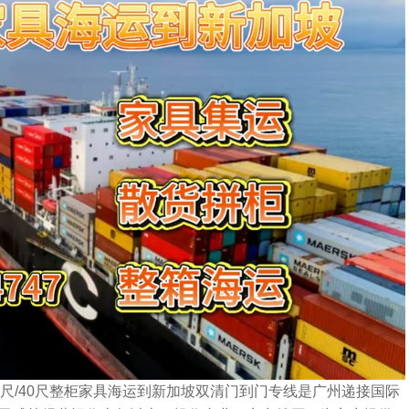
尺/40尺整柜家具海运到新加坡双清门到门专线是广州递接国际