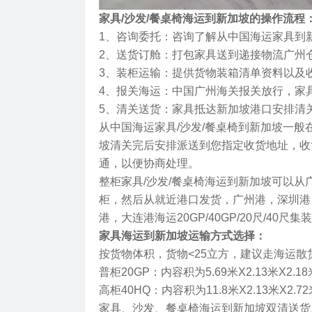
家具/沙发/餐桌椅海运到新加坡的操作流程
1、咨询委托：咨询了解从中国海运家具到
2、送货订舱：打包家具送到递接物流广州
3、装柜运输：提供货物装箱清单资料以及
4、报关海运：中国广州海关报关放行，家
5、清关送货：家具抵达新加坡港口安排清
从中国海运家具/沙发/餐桌椅到新加坡一般
坡清关完后安排派送到您指定收货地址，收
通，以便协商处理。
整柜家具/沙发/餐桌椅海运到新加坡可以从
柜，然后从就近港口发货，广州港，深圳港
港，大连港海运20GP/40GP/20尺/4
家具海运到新加坡运输方式选择：
按货物体积，货物<25立方，建议走海运散
普柜20GP：内容积为5.69米X2.13米X2.1
高柜40HQ：内容积为11.8米X2.13米X2.
家具、沙发、餐桌椅海运到新加坡双清送货