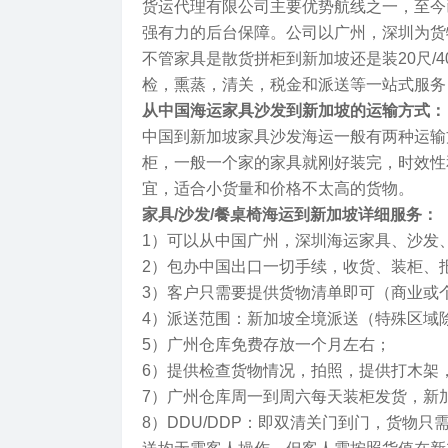
货运代理有限公司主要优势航线之一，至今
强有力的后台保障。公司以广州，深圳为货
不管家具是散货拼柜到新加坡还是装20尺/
检，熏蒸，清关，税金和派送等一站式服务
从中国海运家具沙发到新加坡的运输方式：
中国到新加坡家具沙发海运一般有两种运输
柜，一般一个家的家具就刚好装完，时效性
宜，适合小货量和价格不太高的货物。
家具/沙发/餐桌椅海运到新加坡详细服务：
1）可以从中国广州，深圳海运家具、沙发
2）包办中国出口一切手续，收货、装柜、
3）客户只需要提供货物清单即可（商业或
4）派送范围：新加坡全境派送（特殊区域
5）广州仓库免费存放一个月左右；
6）提供检查货物情况，拍照，提供打木架
7）广州仓库周一到周六每天装柜发货，新加
8）DDU/DDP：即双清关门到门，货物只