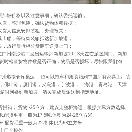
：
新加坡价格以及注意事项，确认委托运输；
仓库，整理包装，确认货物体积数据；
收货人信息安排装柜，办理报关；
具上船，等待集装箱抵达新加坡港；
关，放行后拆柜分货装车送货上门；
在广州南沙港口发出运输到新加坡10-13天左右派送到门。新加
货时检查货物件数是否正确，物品是否损坏，尽快跟我们沟
广州递接仓库集运， 也可以拖车和集装箱到中国所有家具工厂装
，佛山港，厦门港，义乌港，宁波港，上海港，青岛港，天津
0尺集装箱叫阿娇到新加坡，清关完成后派送到指定地址。
货拼箱； 货物>25立方，建议走整柜海运，根据实际方数选择。
8米,配货毛重一般为17.5吨,体积为24-26立方米.
72米.配货毛重一般为22吨,体积为68立方米.
上门全操作