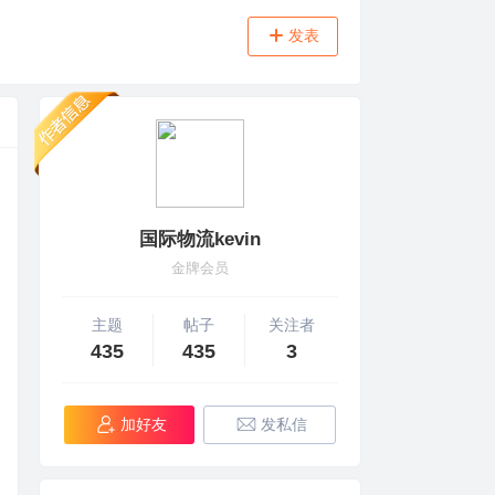
发表
国际物流kevin
金牌会员
主题
帖子
关注者
435
435
3
加好友
发私信