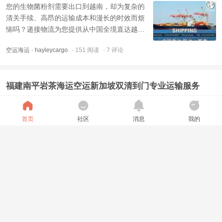
您的生物菌粉剂需要出口到越南，却为复杂的
清关手续、高昂的运输成本和漫长的时效而烦
恼吗？递接物流为您提供从中国全境直达越南
的专业陆运专线服务。 一、为什么选择我们?
空运海运
· hayleycargo
· 151 阅读
· 7 评论
递接凭借先进的管理理念和丰富的越南物流专
线行业经验，在越南国际运输、报关报检、完
税退税、仓储配送等综合物流运输服务中赢得
福建南平岩茶海运空运新加坡双清到门专业运输服务
了众多好评东南亚集 ...
广州递接物流提供中国至新加坡的茶叶专业运
输服务，支持海运拼箱/整柜与空运专线，覆盖
首页
社区
消息
我的
岩茶、大红袍、铁观音、普洱、绿茶、红茶、
小罐茶、竹叶青等各类茶叶。全程由中新双实
空运海运
· hayleycargo
· 195 阅读
· 7 评论
体团队操作，不外包、不分包，真正实现双清
关到门，让您的茶叶安全、合规抵达新加坡家
中。 1、新加坡海运/空运到门运输流程 货物入
菲律宾整柜清关派送团队，海运直航清关派送
仓：顾客可到实体 ...
做中菲贸易，最怕的就是货到了马尼拉港，却
卡在清关上。菲律宾海关以流程复杂、查验严