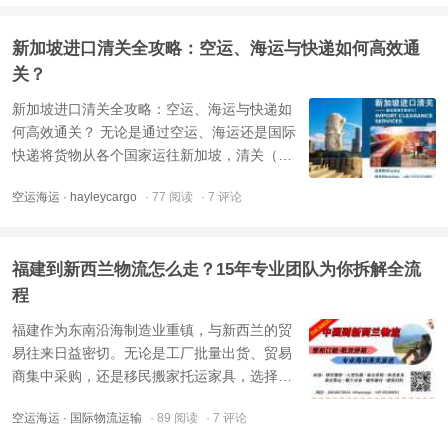
求。今天，代理Jerry带你了解运输攻略。福建
作为对菲贸易的前沿阵地，厦门、福州、泉州
新加坡进口清关全攻略：空运、海运与快递如何高效通
等港口和机场航线资 ...
关？
新加坡进口清关全攻略：空运、海运与快递如
何高效通关？ 无论是通过空运、海运还是国际
快递将货物从各个国家运往新加坡，清关（也
常被称为入关申报或报关）都是国际物流运输
空运海运
· hayleycargo
· 77 阅读
· 7 评论
中不可或缺的关键环节。 对于不同类型的货
物，清关的方式和要求也有所不同：大宗空运
货物和海运货物需提供清单发票进行正常清
福建到新西兰物流怎么走？15年专业团队为你拆解全流
关。 很多初次进口的朋 ...
程
福建作为东南沿海制造业重镇，与新西兰的贸
易往来日益密切。无论是工厂批量出货、贸易
商集中采购，还是移民搬家托运家具，选择一
条靠谱的物流通道都至关重要。今天，代理
空运海运
· 国际物流运输
· 89 阅读
· 7 评论
Jerry就带你全面了解福建到新西兰的货物运输
流程，让你少走弯路。第一步：选择运输方