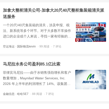
式，订舱与装柜从福建发货，可根据货量和时
加拿大整柜清关公司-加拿大20尺40尺整柜集装箱清关派
效需求选择海运整柜、散 ...
送服务
一个20尺/40尺集装箱的清关，涉及申报、税
法、新系统等多个环节。对于大多数不常操作
进口的企业或个人来说，寻找一家有经验的加
拿大报关行或代理公司（如递接物流Kevin等）
空运海运
· 国际物流kevin
· 99 阅读
· 7 评论
来协助清关和派送，是更稳妥高效的选择。他
们熟悉本地法规，能有效处理报关、税费计算
等复杂事务，帮你合法合规高效的清关进口到
马尼拉水务公司盈利85.1亿比索
加拿大。在加拿大，递 ...
菲律宾马尼拉——由于水销售强劲增长和客户
数量增加，Maynilad Water Services, Inc.
2026 年上半年的利润增长了 14%。该集团周
二表示，其净收入已从去年同期的74.7亿比索
金融信息
· 哈哈SE7
· 88 阅读
· 7 评论
增至85.1亿比索。Maynilad 的收入也增长了
4.1%，从之前的 183.5 亿比索增至 191.1 亿比
索。 该公司用水量增长了 2.9%，达到 2.808