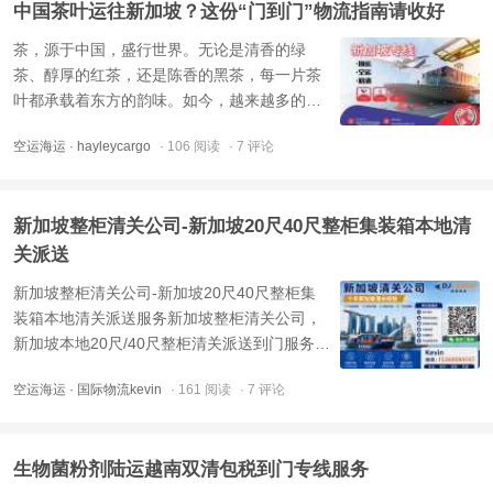
中国茶叶运往新加坡？这份“门到门”物流指南请收好
亿立方米，而计费连 ...
茶，源于中国，盛行世界。无论是清香的绿
茶、醇厚的红茶，还是陈香的黑茶，每一片茶
叶都承载着东方的韵味。如今，越来越多的茶
商和个人希望将中国的优质茶叶出口到新加
空运海运
· hayleycargo
· 106 阅读
· 7 评论
坡。但国际运输流程复杂，如何确保茶叶安
全、高效地抵达目的地？这篇文章将为你详细
拆解中国茶叶出口新加坡的完整操作流程。 广
新加坡整柜清关公司-新加坡20尺40尺整柜集装箱本地清
州递接物流提供中国至新加 ...
关派送
新加坡整柜清关公司-新加坡20尺40尺整柜集
装箱本地清关派送服务新加坡整柜清关公司，
新加坡本地20尺/40尺整柜清关派送到门服务是
递接物流专线服务优势，无论是20尺集装箱还
空运海运
· 国际物流kevin
· 161 阅读
· 7 评论
是40尺集装箱都可以安排清关和派送服务；整
柜集装箱清关和派送递接物流能够做到通关迅
速，及时审批，每个细节都为客户咨询到位，
生物菌粉剂陆运越南双清包税到门专线服务
递接物流新加坡整柜清 ...