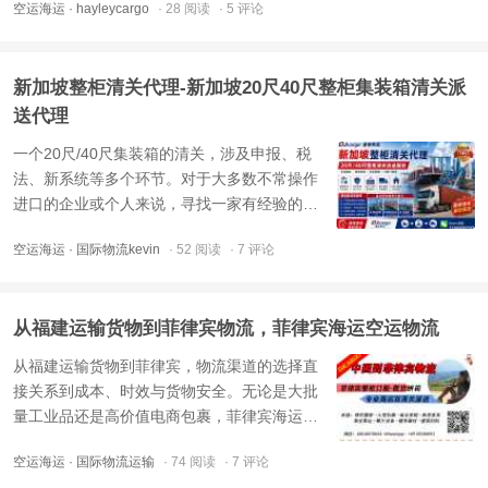
空运海运
· hayleycargo
· 28 阅读
· 5 评论
有完整的清关资质和丰富的实操经验。多年
来，我们帮助了成千上万的客户顺利搞定清关
手续，无论您的货物来自哪个国家，我们都能
新加坡整柜清关代理-新加坡20尺40尺整柜集装箱清关派
提供专业高效的清关服务 ...
送代理
一个20尺/40尺集装箱的清关，涉及申报、税
法、新系统等多个环节。对于大多数不常操作
进口的企业或个人来说，寻找一家有经验的新
加坡报关行或清关代理公司（如递接物流Kevin
空运海运
· 国际物流kevin
· 52 阅读
· 7 评论
等）来协助清关和派送，是更稳妥高效的选
择。他们熟悉本地法规，能有效处理报关、税
费计算等复杂事务，帮你合法合规高效的清关
从福建运输货物到菲律宾物流，菲律宾海运空运物流
进口到新加坡。在新加坡 ...
从福建运输货物到菲律宾，物流渠道的选择直
接关系到成本、时效与货物安全。无论是大批
量工业品还是高价值电商包裹，菲律宾海运与
菲律宾空运各有侧重——海运适合大货重货，
空运海运
· 国际物流运输
· 74 阅读
· 7 评论
经济实惠；空运则主打高效快捷，满足紧急需