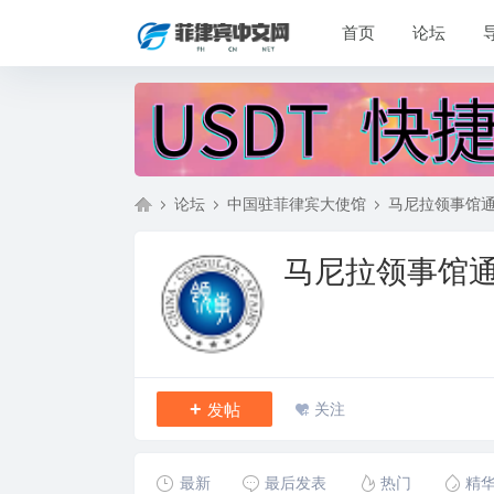
首页
论坛
论坛
中国驻菲律宾大使馆
马尼拉领事馆
马尼拉领事馆
菲
»
›
›
+
发帖
关注
最新
最后发表
热门
精