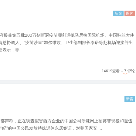
新窗
图片
政府援菲第五批200万剂新冠疫苗顺利运抵马尼拉国际机场。中国驻菲大使
情总协调人、“疫苗沙皇”加尔维兹、卫生部副部长泰诺等赴机场迎接并出
示，非 ...
14619
查看
7
评论
新窗
术部声称，正在调查假冒西方企业的中国公司涉嫌网上招募菲现役和退伍
纪”的中国公民发放特殊退休永居签证，对菲国家安 ...