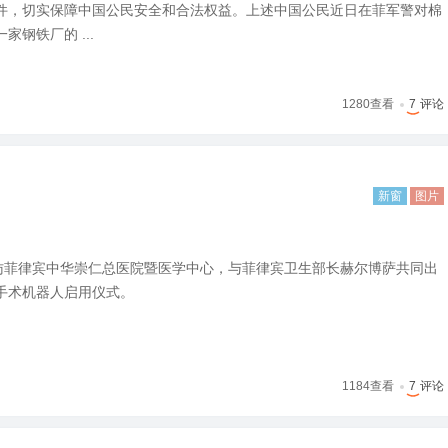
件，切实保障中国公民安全和合法权益。上述中国公民近日在菲军警对棉
钢铁厂的 ...
1280
查看
7
评论
新窗
图片
走访菲律宾中华崇仁总医院暨医学中心，与菲律宾卫生部长赫尔博萨共同出
手术机器人启用仪式。
1184
查看
7
评论