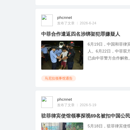
律
phcnnet
发布了文章
2026-6-24
中菲合作遣返四名涉绑架犯罪嫌疑人
6月19日，中国和菲
人。6月22日，中菲双
已由中菲警方合作解救。
宾
马尼拉领事馆通告
phcnnet
发布了文章
2026-5-19
驻菲律宾使馆领事探视69名被扣中国公
中
5月18日，驻菲律宾