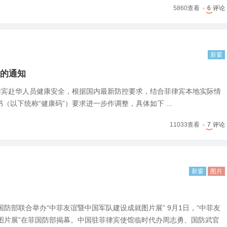
5860
查看
6
评论
新窗
的通知
律宾赴华人员健康安全，根据国内最新防控要求，结合菲律宾本地实际情
以下统称“健康码”）要求进一步作调整，具体如下 ...
11033
查看
7
评论
新窗
图片
防部联合举办“中菲友谊暨中国军队建设成就图片展” 9月1日，“中菲友
图片展”在菲国防部揭幕。中国驻菲律宾使馆临时代办周志勇、国防武官