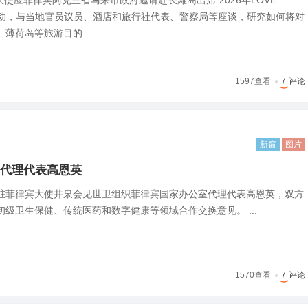
泉大使应菲律宾阿克兰省马来市政府邀请赴长滩岛出席“2026年LOVE
题活动，与当地官员议员、酒店和旅行社代表、警察局等座谈，研究如何将对
薄荷岛等旅游目的 ...
1597
查看
7
评论
新窗
图片
代理代表高恩英
中国驻菲律宾大使井泉会见世卫组织菲律宾国家办公室代理代表高恩英，双方
级卫生保健、传统医药和数字健康等领域合作交换意见。 ...
1570
查看
7
评论