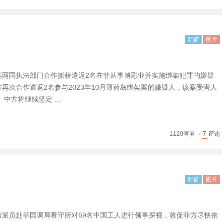
新窗
图片
律宾两国执法部门合作抓获遣返2名在菲从事博彩业并实施绑架犯罪的嫌疑
方再次合作遣返2名参与2023年10月薄荷岛绑架案的嫌疑人，该案受害人
中方将继续坚定 ...
1120
查看
7
评论
新窗
图片
民
使馆派员赴菲国调局看守所对69名中国工人进行领事探视，敦促菲方尽快依