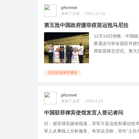
phcnnet
发布了文章
2021-12-23
第五批中国政府援菲疫苗运抵马尼拉
12月14日傍晚，中国
黄溪连与菲全国应对疫
席疫苗移交仪式。黄大使表
马尼拉领事馆通告
phcnnet
发布了文章
2024-4-15
中国驻菲律宾使馆发言人答记者问
问：据菲律宾媒体报道，菲军方及信息和通信技
军人从事线上分析服务。有菲议员称，菲向“士兵年