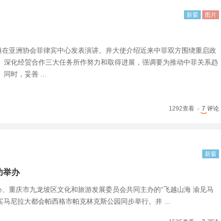
新窗
图片
应邀在亚洲协会菲律宾中心发表演讲。井大使介绍近来中菲双方围绕重启政
、深化经贸合作三大任务所作努力和取得进展，强调要为推动中菲关系趋
时，妥善 ...
1292
查看
7
评论
新窗
功举办
心、重庆市九龙坡区文化和旅游发展委员会共同主办的“飞越山海 渝见马
马尼拉大都会帕西格市帕克林克斯公园同步举行。井 ...