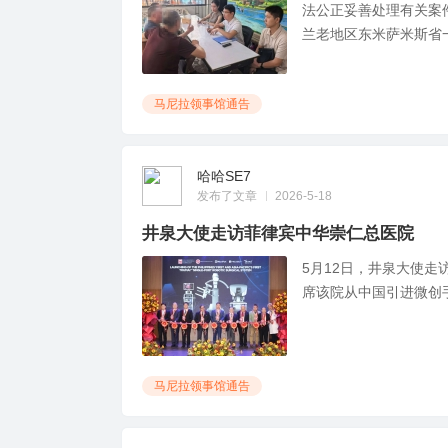
法公正妥善处理有关案
兰老地区东米萨米斯省一家
马尼拉领事馆通告
文
哈哈SE7
发布了文章
2026-5-18
井泉大使走访菲律宾中华崇仁总医院
5月12日，井泉大使
席该院从中国引进微创
网
马尼拉领事馆通告