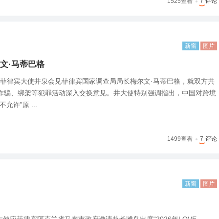
1525
查看
7
评论
新窗
图片
文·马蒂巴格
国驻菲律宾大使井泉会见菲律宾国家调查局局长梅尔文·马蒂巴格，就双方共
诈骗、绑架等犯罪活动深入交换意见。井大使特别强调指出，中国对跨境
许”原 ...
1499
查看
7
评论
新窗
图片