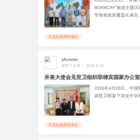
4月23日至25日，井
BORACAY”旅游主
华免签政策覆盖长滩岛、
马尼拉领事馆通告
phcnnet
发布了文章
2026-4-29
井泉大使会见世卫组织菲律宾国家办公室
2026年4月28日，
就世卫框架下深化中菲初
马尼拉领事馆通告