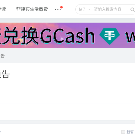
导读
菲律宾生活缴费
帖子
通告
通告
华
新窗