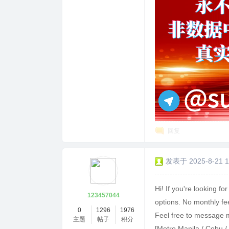
回复
发表于 2025-8-21 1
Hi! If you're looking for
123457044
options. No monthly fee
0
1296
1976
Feel free to message me
主题
帖子
积分
[Metro Manila / Cebu /