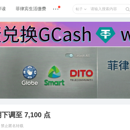
导读
菲律宾生活缴费
帖子
期下调至 7,100 点
释，禁止匿名转载