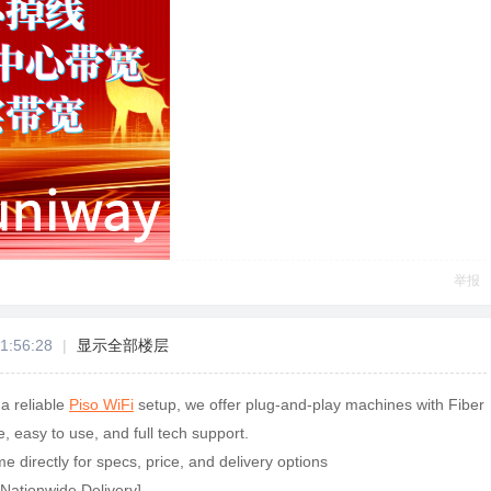
举报
1:56:28
|
显示全部楼层
 a reliable
Piso WiFi
setup, we offer plug-and-play machines with Fiber
, easy to use, and full tech support.
 directly for specs, price, and delivery options
 Nationwide Delivery]