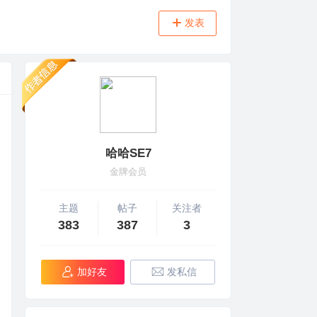
发表
哈哈SE7
金牌会员
主题
帖子
关注者
383
387
3
加好友
发私信