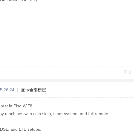
举报
5:26:24
|
显示全部楼层
rest in Piso WiFi!
oy machines with coin slots, timer system, and full remote
 DSL, and LTE setups.