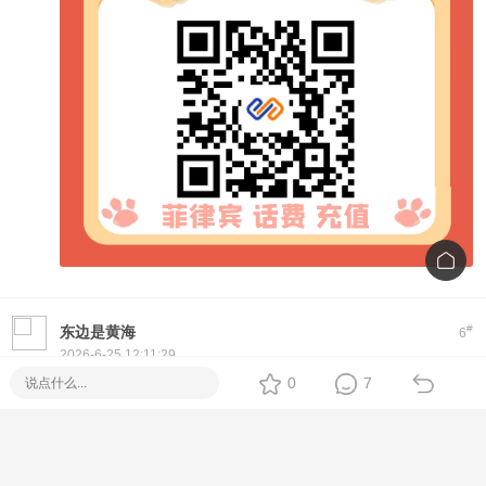
#
东边是黄海
6
2026-6-25 12:11:29
Hi! If you're looking for a reliable
Piso WiFi
setup, we offer
0
7
plug-and-play machines with Fiber options. No monthly fee,
easy to use, and full tech support.
Feel free to message me directly for specs, price, and