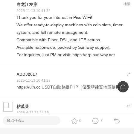
地板
白龙江左岸
2025-11-13 10:41:32
Thank you for your interest in Piso WiFi!
We offer ready-to-deploy machines with coin slots, timer
system, and full remote management.
Compatible with Fiber, DSL, and LTE setups.
Available nationwide, backed by Suniway support.
For inquiries, just PM or visit: https://erp.suniway.net
#
ADDJ2017
5
2025-11-13 10:41:38
https://uih.cc
USDT自助兑换PHP（仅限菲律宾地区使用）
#
粘瓜莱
6
2026-4-22 22:24:25
在菲充话费关注公众号：ee付
0
7
下载app可为工作机批量充值，水电网缴费