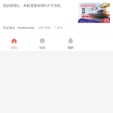
您的权限()，本帖需要权限0才可浏览。
空运海运
· hayleycargo
· 188 阅读
· 7 评论
新加坡整柜清关代理-新加坡20尺40尺整柜集装箱清关派
首页
社区
我的
送代理
一个20尺/40尺集装箱的清关，涉及申报、税
法、新系统等多个环节。对于大多数不常操作
进口的企业或个人来说，寻找一家有经验的新
加坡报关行或清关代理公司（如递接物流Kevin
空运海运
· 国际物流kevin
· 38 阅读
· 7 评论
等）来协助清关和派送，是更稳妥高效的选
择。他们熟悉本地法规，能有效处理报关、税
费计算等复杂事务，帮你合法合规高效的清关
从福建运输货物到菲律宾物流，菲律宾海运空运物流
进口到新加坡。在新加坡 ...
从福建运输货物到菲律宾，物流渠道的选择直