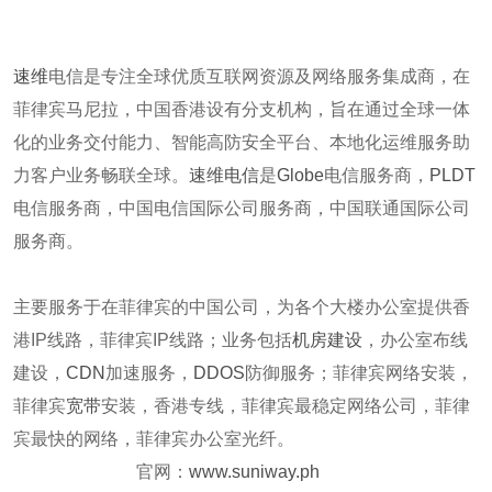
速维
电信是专注全球优质互联网资源及网络服务集成商，在
菲律宾马尼拉，中国香港设有分支机构，旨在通过全球一体
化的业务交付能力、智能高防安全平台、本地化运维服务助
力客户业务畅联全球。
速维电信
是
Globe
电信服务商，
PLDT
电信服务商，中国电信国际公司服务商，中国联通国际公司
服务商。
主要服务于在菲律宾的中国公司，为各个大楼办公室提供香
港IP线路，菲律宾IP线路；业务包括
机房建设
，办公室布线
建设，
CDN
加速服务，
DDOS
防御服务；菲律宾网络安装，
菲律宾
宽带
安装，香港专线，菲律宾最稳定网络公司，菲律
宾最快的网络，菲律宾办公室光纤。
官网：
www.suniway.ph