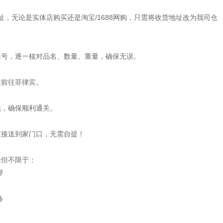
专属仓库地址，无论是实体店购买还是淘宝/1688网购，只需将收货地址改为我司仓
单号，逐一核对品名、数量、重量，确保无误。
运前往菲律宾。
税，确保顺利通关。
直接送到家门口，无需自提！
括但不限于：
琴
备