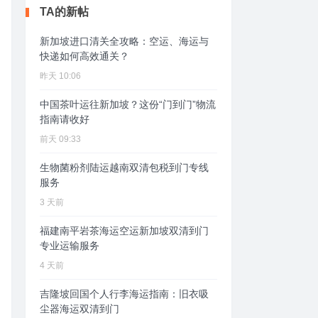
TA的新帖
新加坡进口清关全攻略：空运、海运与
快递如何高效通关？
昨天 10:06
中国茶叶运往新加坡？这份“门到门”物流
指南请收好
前天 09:33
生物菌粉剂陆运越南双清包税到门专线
服务
3 天前
福建南平岩茶海运空运新加坡双清到门
专业运输服务
4 天前
吉隆坡回国个人行李海运指南：旧衣吸
尘器海运双清到门