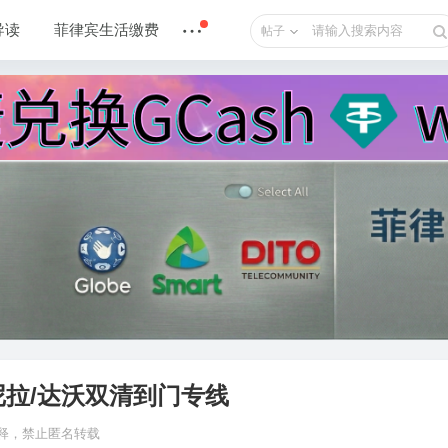
导读
菲律宾生活缴费
帖子
拉/达沃双清到门专线
o 解释，禁止匿名转载