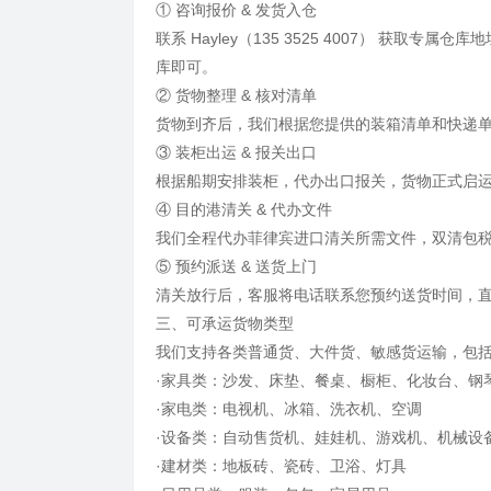
① 咨询报价 & 发货入仓
联系 Hayley（135 3525 4007） 获取
库即可。
② 货物整理 & 核对清单
货物到齐后，我们根据您提供的装箱清单和快递
③ 装柜出运 & 报关出口
根据船期安排装柜，代办出口报关，货物正式启
④ 目的港清关 & 代办文件
我们全程代办菲律宾进口清关所需文件，双清包
⑤ 预约派送 & 送货上门
清关放行后，客服将电话联系您预约送货时间，
三、可承运货物类型
我们支持各类普通货、大件货、敏感货运输，包
·家具类：沙发、床垫、餐桌、橱柜、化妆台、钢
·家电类：电视机、冰箱、洗衣机、空调
·设备类：自动售货机、娃娃机、游戏机、机械设
·建材类：地板砖、瓷砖、卫浴、灯具