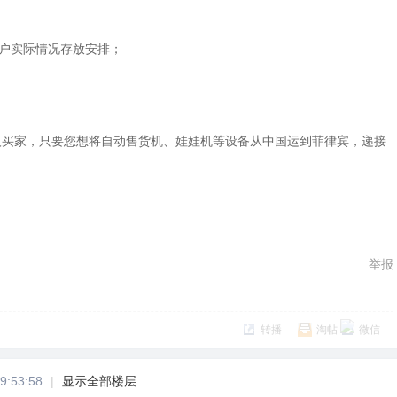
客户实际情况存放安排；
人买家，只要您想将自动售货机、娃娃机等设备从中国运到菲律宾，递接
。
举报
转播
淘帖
微信
9:53:58
|
显示全部楼层