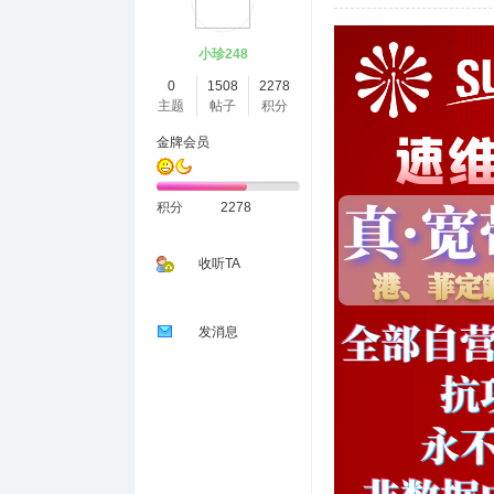
小珍248
0
1508
2278
主题
帖子
积分
金牌会员
积分
2278
收听TA
发消息