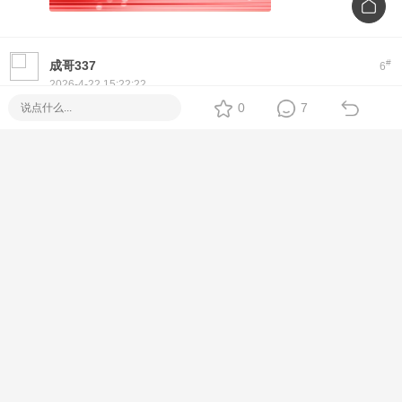
#
成哥337
6
2026-4-22 15:22:22
Hi! If you're looking for a reliable
Piso WiFi
setup, we offer
0
7
plug-and-play machines with Fiber options. No monthly fee,
easy to use, and full tech support.
Feel free to message me directly for specs, price, and
delivery options
[Metro Manila / Cebu / Nationwide Delivery]
#
凡八哥
7
2026-4-22 19:02:01
Thank you for your interest in Piso WiFi!
We offer ready-to-deploy machines with coin slots, timer
system, and full remote management.
Compatible with Fiber, DSL, and LTE setups.