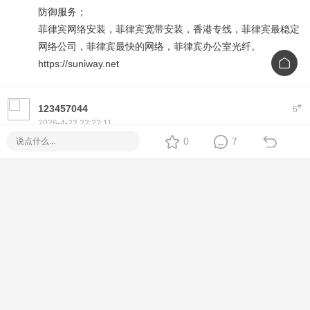
防御服务；
菲律宾网络安装，菲律宾宽带安装，香港专线，菲律宾最稳定
网络公司，菲律宾最快的网络，菲律宾办公室光纤。
https://suniway.net
#
123457044
6
2026-4-22 22:22:11
在菲充话费关注公众号：ee付
0
7
下载app可为工作机批量充值，水电网缴费
https://www.eepay.ph
菲律宾电费在线缴费，菲律宾网费在线缴费，菲律宾水费在线
缴费；
菲律宾批量话费充值，菲律宾流量充值，菲律宾Grab充值，
菲律宾Paymaya充值，菲律宾Gcash充值；
菲律宾在线缴费平台：eepay
#
毛当归搜
7