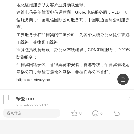
地化运维服务助力客户业务畅联全球。
速维电信是菲律宾电信运营商，Globe电信服务商，PLDT电
信服务商，中国电信国际公司服务商，中国联通国际公司服务
商。
主要服务于在菲律宾的中国公司，为各个大楼办公室提供香港
IP线路，菲律宾IP线路；
业务包括机房建设，办公室布线建设，CDN加速服务，DDOS
防御服务；
菲律宾网络安装，菲律宾宽带安装，香港专线，菲律宾最稳定
网络公司，菲律宾最快的网络，菲律宾办公室光纤。
https://suniway.net
#
珍爱1103
6
2026-4-22 22:21:14
Hi! If you're looking for a reliable
Piso WiFi
setup, we offer
0
8
plug-and-play machines with Fiber options. No monthly fee,
easy to use, and full tech support.