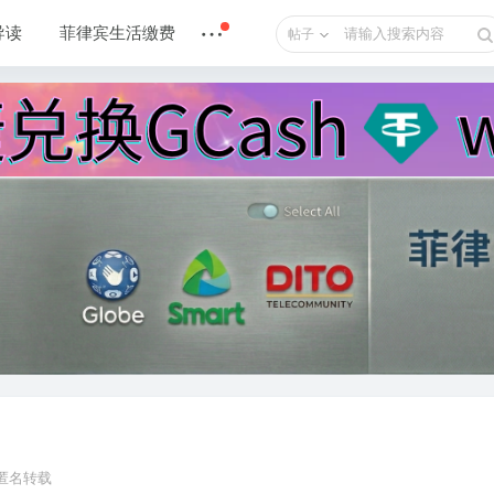
导读
菲律宾生活缴费
帖子
止匿名转载