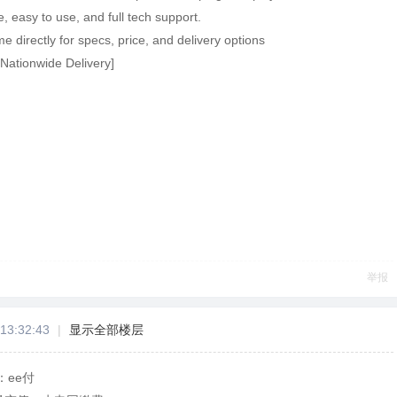
, easy to use, and full tech support.
 directly for specs, price, and delivery options
 Nationwide Delivery]
举报
13:32:43
|
显示全部楼层
ee付