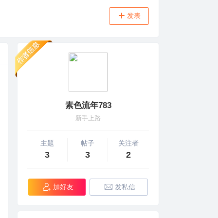
发表
素色流年783
新手上路
主题
帖子
关注者
3
3
2
加好友
发私信