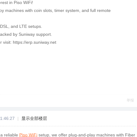
rest in Piso WiFi!
oy machines with coin slots, timer system, and full remote
 DSL, and LTE setups.
backed by Suniway support.
r visit: https://erp.suniway.net
举报
1:46:27
|
显示全部楼层
 a reliable
Piso WiFi
setup, we offer plug-and-play machines with Fiber