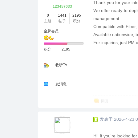
Thank you for your inte
123457033
We offer ready-to-depl
0
1441
2195
management.
主题
帖子
积分
Compatible with Fiber,
金牌会员
Available nationwide, 
For inquiries, just PM o
积分
2195
收听TA
发消息
回复
发表于 2026-4-23 0
Hi! If you're looking for