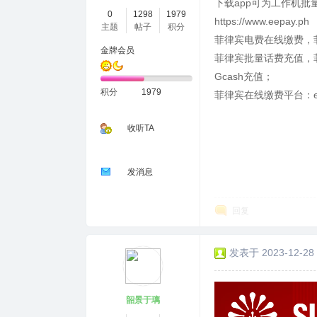
下载app可为工作机批
0
1298
1979
https://www.eepay.ph
主题
帖子
积分
菲律宾电费在线缴费，
金牌会员
菲律宾批量话费充值，菲
Gcash充值；
积分
1979
菲律宾在线缴费平台：ee
收听TA
发消息
回复
发表于 2023-12-28 
韶景于璃