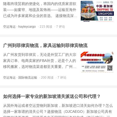
随着跨境贸易的便捷化，将国内的优质家居软
装——如窗帘、地毯及装饰画——运输至海外
已成为许多家庭和企业的首选。 递接物流深耕
国际海运领域，专业承接各类家居用品从中国
空运海运
· hayleycargo
· 215 阅读
· 7 评论
（特别是广州、佛山产业带）出口至新加坡、
澳大利亚、加拿大、新西兰及马来西亚等地的
物流服务。无论是散货，还是整柜，我们均能
广州到菲律宾物流，家具运输到菲律宾物流
提供双清到门解决方 ...
从广州发货到菲律宾，无论是外贸工厂的大宗
家具订单、电商卖家的FBA补货，还是个人的
移民搬家，选对物流渠道都至关重要。广州到
菲律宾物流，家具运输到菲律宾物流双清门到
空运海运
· 国际物流运输
· 200 阅读
· 7 评论
门专线，正是为不同货物量身打造的一站式解
决方案。双清包税，省心省力广州到菲律宾家
具物流专线的核心优势在于“双清包税门到
如何选择一家专业的新加坡清关派送公司和代理？
门”（DDP）的一站式全托 ...
从国外海运或者空运货物到新加坡，新加坡进口清关如何办理？怎么
选择一家靠谱的清关公司？递接物流（DJCAEGO）新加坡公司具有