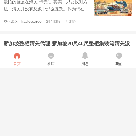
最怕的就是在海关“卡壳”。其实，只要找对方
法，清关并没有想象中那么复杂。作为您在新
加坡的得力助手，递接物流（DJCARGO）拥
空运海运
· hayleycargo
· 294 阅读
· 7 评论
有完整的清关资质和丰富的实操经验。多年
来，我们帮助了成千上万的客户顺利搞定清关
手续，无论您的货物来自哪个国家，我们都能
新加坡整柜清关代理-新加坡20尺40尺整柜集装箱清关派
提供专业高效的清关服务 ...
送代理
一个20尺/40尺集装箱的清关，涉及申报、税
首页
社区
消息
我的
法、新系统等多个环节。对于大多数不常操作
进口的企业或个人来说，寻找一家有经验的新
加坡报关行或清关代理公司（如递接物流Kevin
空运海运
· 国际物流kevin
· 246 阅读
· 7 评论
等）来协助清关和派送，是更稳妥高效的选
择。他们熟悉本地法规，能有效处理报关、税
费计算等复杂事务，帮你合法合规高效的清关
从福建运输货物到菲律宾物流，菲律宾海运空运物流
进口到新加坡。在新加坡 ...
从福建运输货物到菲律宾，物流渠道的选择直
接关系到成本、时效与货物安全。无论是大批
量工业品还是高价值电商包裹，菲律宾海运与