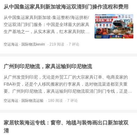
目的国派送等，所有流程由货代全程代办，可
从中国集运家具到新加坡海运双清到门操作流程和费用
大幅简化跨境操作，节 ...
从中国集运家具到新加坡-集运整柜/海运拼柜/
空运双清门到门服务：中国是全球最大的家具
生产基地之一，从实木家具，红木家具到软体
家具，中国工厂提供丰富的款式和规格选择，
空运海运
· 国际物流kevin
· 219 阅读
· 7 评论
从中国集运家具海运到新加坡是非常成熟的物
流业务，凭借中国制造业的性价比优势，越来
越多新加坡屋主、装修公司选择从中国集运家
广州到印尼物流，家具运输到印尼物流
具并海运到新加坡， ...
从广州发货到印尼，无论是外贸工厂的大宗家具订单、电商卖家的
FBA补货，还是个人移民搬家的行李家具，选对物流渠道都至关重
要。广州到印尼物流，家具运输到印尼物流双清门到门专线，正是为
不同货物量身打造的一站式解决方案。双清包税，省心省力广州到印
空运海运
· 国际物流运输
· 180 阅读
· 7 评论
尼家具物流专线的核心优势在于“双清包税门到门”（DDP）的一站式
全托 ...
家居软装海运专线：窗帘、地毯与装饰画出口新加坡双
清