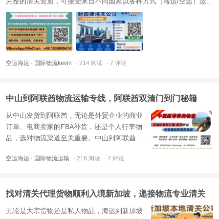
完整的清关资质，可接受来自不同国家以各种方式（海运/空运）运输
到新加坡的清关，递接物流在新加坡帮助了成千上万的客人在新加坡
的海关/空运货物清关服务。新加坡进口清关（报关）是将海运货物从
...
空运海运
· 国际物流kevin
· 214 阅读
· 7 评论
中山到阿联酋物流运输专线，阿联酋双清门到门秘籍
从中山发货到阿联酋，无论是外贸企业的商业
订单、电商卖家的FBA补货，还是个人行李物
品，选对物流渠道至关重要。中山到阿联酋物
流运输专线，阿联酋双清门到门秘籍，正是为
空运海运
· 国际物流运输
· 216 阅读
· 7 评论
不同货物量身打造的一站式解决方案。阿联酋
双清，专业团队保驾护航阿联酋作为中东地区
的贸易枢纽与自由经济区所在地，拥有独立的
找对清关代理货物顺利入境新加坡，递接物流专业清关
海关体系与税务制度。 ...
无论是大宗货物还是私人物品，海运到新加坡