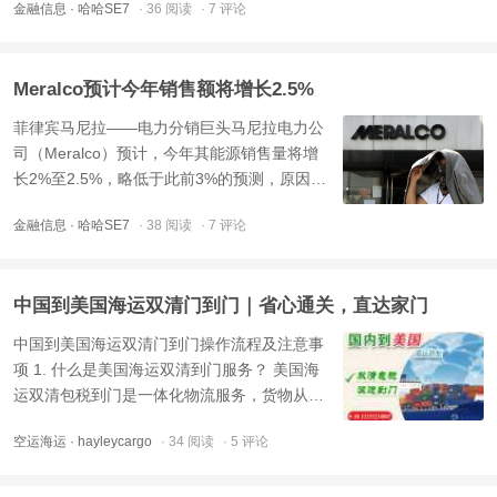
金融信息
· 哈哈SE7
· 36 阅读
· 7 评论
示，上市计划仍然“按计划进行”，尽管竞争对
手GCash可能会率先上市。此次潜在的 IPO 可
能会为菲律宾证券交易所 (PSE) 带来又一个重
Meralco预计今年销售额将增长2.5%
要的科技相 ...
菲律宾马尼拉——电力分销巨头马尼拉电力公
司（Meralco）预计，今年其能源销售量将增
长2%至2.5%，略低于此前3%的预测，原因是
家庭和企业屋顶太阳能的普及抑制了需求。不
金融信息
· 哈哈SE7
· 38 阅读
· 7 评论
过，更新后的预测比去年几乎持平的销售量
（53997吉瓦时）有所改善。该公司执行副总
裁兼首席运营官罗尼·阿佩罗乔表示，虽然
中国到美国海运双清门到门｜省心通关，直达家门
Meralco 的用户群在上半年增 ...
中国到美国海运双清门到门操作流程及注意事
项 1. 什么是美国海运双清到门服务？ 美国海
运双清包税到门是一体化物流服务，货物从中
国海运至美国目的港后直接派送上门，费用全
空运海运
· hayleycargo
· 34 阅读
· 5 评论
包国内报关和美国清关的费用。其中国内拖
车、装箱、订舱、报关、缴税、清关、提柜、