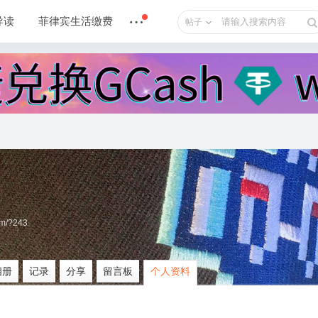
导读
菲律宾生活缴费
帖子
om/?243
相册
记录
分享
留言板
个人资料